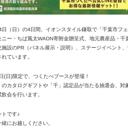
）～14日（日）の4日間、イオンスタイル鎌取で「千葉市フ
モニー・ちば風太WAON寄附金贈呈式、地元農産品・千
光施設のPR（パネル展示・説明）、ステージイベント、
されています。
14日(日)限定で、つくたべブースが登場！
」のカタログギフトや「千」認定品が当たる抽選会、対
試飲会を行います。
トです♪
一緒にお越しください。