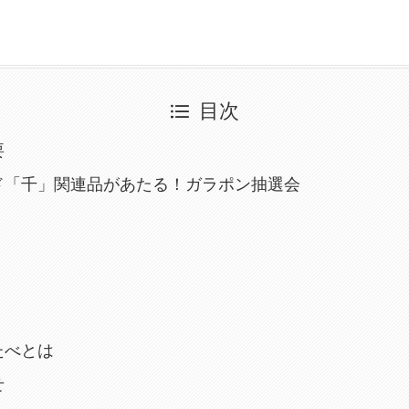
目次
要
ド「千」関連品があたる！ガラポン抽選会
たべとは
せ