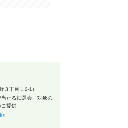
３丁目１6-1）
が当たる抽選会、対象の
のご提供
tml