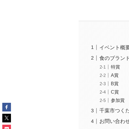
イベント概
食のブラン
特賞
A賞
B賞
C賞
参加賞
千葉市つく
お問い合わ