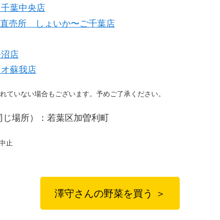
 千葉中央店
物直売所 しょいか〜ご千葉店
長沼店
リオ蘇我店
れていない場合もございます。予めご了承ください。
同じ場所）：若葉区加曽利町
は中止
澤守さんの野菜を買う ＞