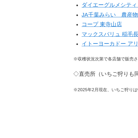
ダイエーグルメシティ
JA千葉みらい 農産
コープ 東寺山店
マックスバリュ 稲毛
イトーヨーカドー ア
※収穫状況次第で各店舗で販売さ
◇直売所（いちご狩りも
※2025年2月現在、いちご狩り