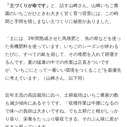
「土づくりが命です」
と、話す山﨑さん。山﨑いちご農
園のいちごがひときわ大きく甘く育つ背景には、この時
間と手間を惜しまない土づくりに秘密がありました。
「土には、3年間熟成させた馬堆肥と、魚の骨などを使っ
た有機肥料を使っています。いちごのシーズンが終わる
たびに、すべての畝を崩して、その堆肥を入れて耕運す
るんです。夏の猛暑の中での作業は正直きついです
が、“いちごにとって一番いい環境をつくること”を最優先
に考えています」（山﨑さん、以下同）
近年主流の高設栽培に比べ、土耕栽培はいちご農家の数
も減少傾向にあるそうです。「収穫作業は中腰になるの
で体への負担は大きいですね。でも土耕だと根がしっか
り張り、栄養をたっぷり吸収できる。そのぶん味に差が
出ると思っています」