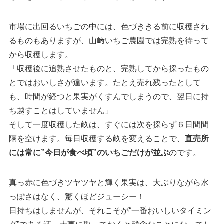
市場に出回るいちごの中には、色づききる前に収穫され
るものもありますが、山﨑いちご農園では完熟を待って
から収穫します。
「収穫後に追熟させたものと、完熟してから採ったもの
とではおいしさが違います。たとえ売れ残ったとして
も、時間が経つと果実がくすんでしまうので、翌日に持
ち越すことはしていません」
そして一度収穫した畝は、すぐには次を採らず６日間間
隔を空けます。毎日収穫する畝を変えることで、
直売所
には常に”今日が食べ頃”のいちごだけが並ぶ
のです。
真っ赤に色づきツヤツヤと輝く果実は、大ぶりながら水
っぽさはなく、驚くほどジューシー！
日持ちはしませんが、それこそが“一番おいしいタイミン