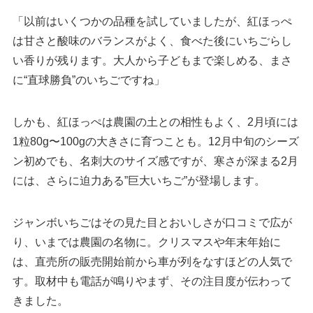
「以前はいくつかの品種を試していましたが、紅ほっぺ
は甘さと酸味のバランスがよく、食べた後にいちごらし
い香りが残ります。大人から子どもまで楽しめる、まさ
に“直球勝負”のいちごですね」
しかも、紅ほっぺは農園の土との相性もよく、2月頃には
1粒80g〜100gの大きさに育つことも。12月中旬のシーズ
ン初めでも、名刺大のサイズ感ですが、寒さが深まる2月
には、さらに迫力ある”巨大いちご”が登場します。
ジャンボいちごはその見た目とおいしさが口コミで広が
り、いまでは農園の名物に。クリスマスや年末年始に
は、直売所の販売開始前から車が列をなすほどの人気で
す。取材中も電話が鳴りやまず、その注目度が伝わって
きました。