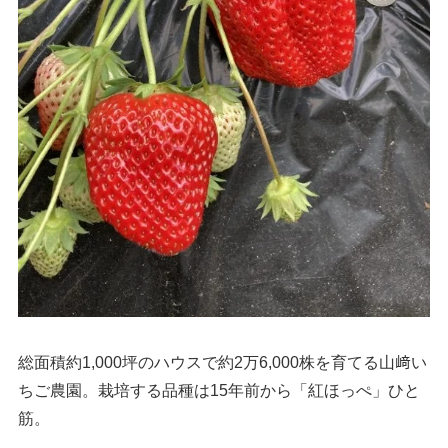
総面積約1,000坪のハウスで約2万6,000株を育てる山﨑い
ちご農園。栽培する品種は15年前から「紅ほっぺ」ひと
筋。