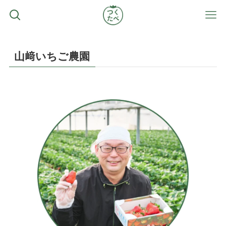
山﨑いちご農園