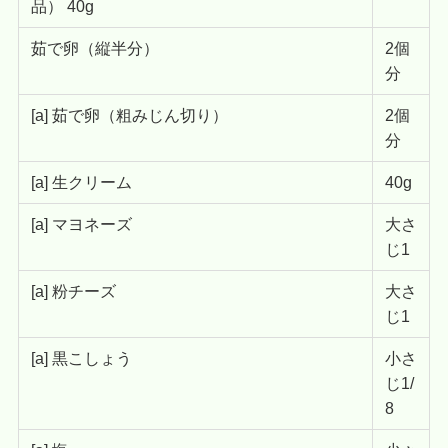
品） 40g
茹で卵（縦半分）
2個
分
[a] 茹で卵（粗みじん切り）
2個
分
[a] 生クリーム
40g
[a] マヨネーズ
大さ
じ1
[a] 粉チーズ
大さ
じ1
[a] 黒こしょう
小さ
じ1/
8