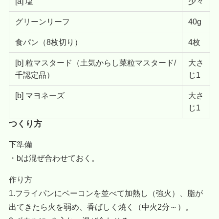
[a] 塩
少々
グリーンリーフ
40g
食パン（8枚切り）
4枚
[b] 粒マスタード（土気からし菜粒マスタード/
大さ
千認定品）
じ1
[b] マヨネーズ
大さ
じ1
つくり方
下準備
・bは混ぜ合わせておく。
作り方
1.フライパンにベーコンを並べて加熱し（強火）、脂が
出てきたら火を弱め、香ばしく焼く（中火2分～）。